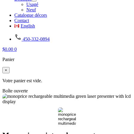
Usagé
Neuf
Catalogue décors
Contact
English
450-332-0894
$
0.00
0
Panier
×
Votre panier est vide.
Boîte ouverte