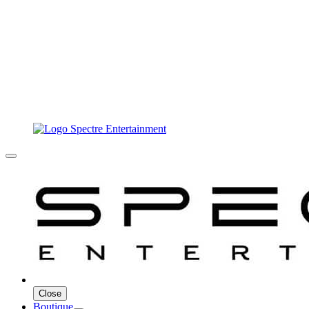
Close
Boutique