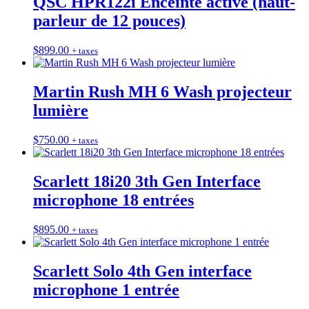
QSC HPR122i Enceinte active (haut-
parleur de 12 pouces)
$
899.00
+ taxes
Martin Rush MH 6 Wash projecteur
lumière
$
750.00
+ taxes
Scarlett 18i20 3th Gen Interface
microphone 18 entrées
$
895.00
+ taxes
Scarlett Solo 4th Gen interface
microphone 1 entrée