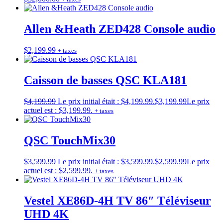
Allen &Heath ZED428 Console audio
$
2,199.99
+ taxes
Caisson de basses QSC KLA181
$
4,199.99
Le prix initial était : $4,199.99.
$
3,199.99
Le prix
actuel est : $3,199.99.
+ taxes
QSC TouchMix30
$
3,599.99
Le prix initial était : $3,599.99.
$
2,599.99
Le prix
actuel est : $2,599.99.
+ taxes
Vestel XE86D-4H TV 86″ Téléviseur
UHD 4K