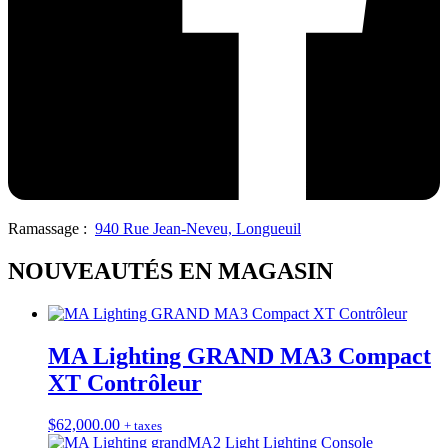
Ramassage :
940 Rue Jean-Neveu, Longueuil
NOUVEAUTÉS EN MAGASIN
MA Lighting GRAND MA3 Compact
XT Contrôleur
$
62,000.00
+ taxes