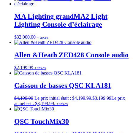
MA Lighting grandMA2 Light
Lighting Console d’éclairage
$
32,000.00
+ taxes
Allen &Heath ZED428 Console audio
$
2,199.99
+ taxes
Caisson de basses QSC KLA181
$
4,199.99
Le prix initial était : $4,199.99.
$
3,199.99
Le prix
actuel est : $3,199.99.
+ taxes
QSC TouchMix30