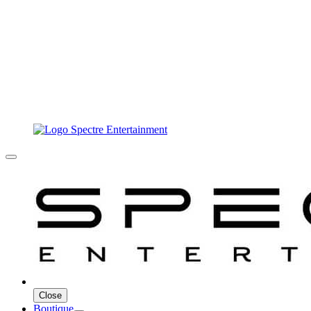
Close
Boutique