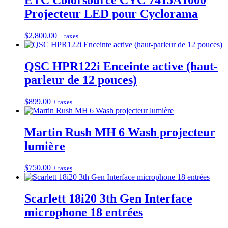
ETC Colorsource CYC 7415A1000
Projecteur LED pour Cyclorama
$
2,800.00
+ taxes
QSC HPR122i Enceinte active (haut-
parleur de 12 pouces)
$
899.00
+ taxes
Martin Rush MH 6 Wash projecteur
lumière
$
750.00
+ taxes
Scarlett 18i20 3th Gen Interface
microphone 18 entrées