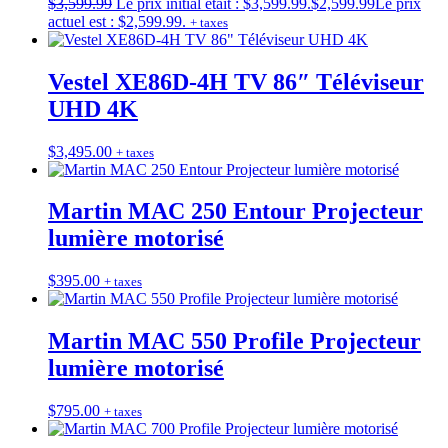
$
3,599.99
Le prix initial était : $3,599.99.
$
2,599.99
Le prix
actuel est : $2,599.99.
+ taxes
Vestel XE86D-4H TV 86″ Téléviseur
UHD 4K
$
3,495.00
+ taxes
Martin MAC 250 Entour Projecteur
lumière motorisé
$
395.00
+ taxes
Martin MAC 550 Profile Projecteur
lumière motorisé
$
795.00
+ taxes