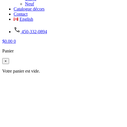
Neuf
Catalogue décors
Contact
English
450-332-0894
$
0.00
0
Panier
×
Votre panier est vide.