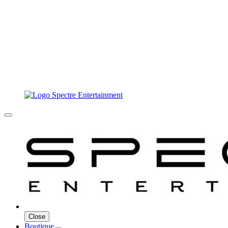
Close
Boutique