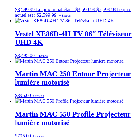
$
3,599.99
Le prix initial était : $3,599.99.
$
2,599.99
Le prix
actuel est : $2,599.99.
+ taxes
Vestel XE86D-4H TV 86″ Téléviseur
UHD 4K
$
3,495.00
+ taxes
Martin MAC 250 Entour Projecteur
lumière motorisé
$
395.00
+ taxes
Martin MAC 550 Profile Projecteur
lumière motorisé
$
795.00
+ taxes