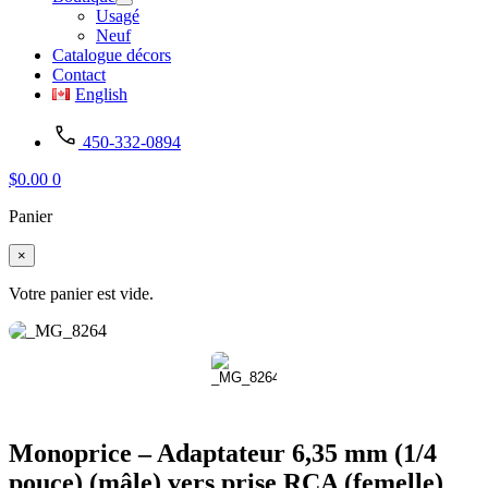
Usagé
Neuf
Catalogue décors
Contact
English
450-332-0894
$
0.00
0
Panier
×
Votre panier est vide.
Monoprice – Adaptateur 6,35 mm (1/4
pouce) (mâle) vers prise RCA (femelle)