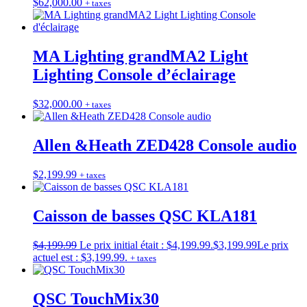
$
62,000.00
+ taxes
MA Lighting grandMA2 Light
Lighting Console d’éclairage
$
32,000.00
+ taxes
Allen &Heath ZED428 Console audio
$
2,199.99
+ taxes
Caisson de basses QSC KLA181
$
4,199.99
Le prix initial était : $4,199.99.
$
3,199.99
Le prix
actuel est : $3,199.99.
+ taxes
QSC TouchMix30