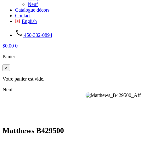
Neuf
Catalogue décors
Contact
English
450-332-0894
$
0.00
0
Panier
×
Votre panier est vide.
Neuf
Matthews B429500