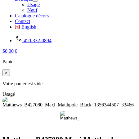
Usagé
Neuf
Catalogue décors
Contact
English
450-332-0894
$
0.00
0
Panier
×
Votre panier est vide.
Usagé