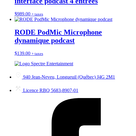
interface podcast 4 entrées
$
989.00
+ taxes
RODE PodMic Microphone
dynamique podcast
$
139.00
+ taxes
940 Jean-Neveu, Longueuil (Québec) J4G 2M1
Licence RBQ 5683-8907-01