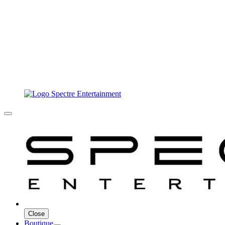
Close
Boutique