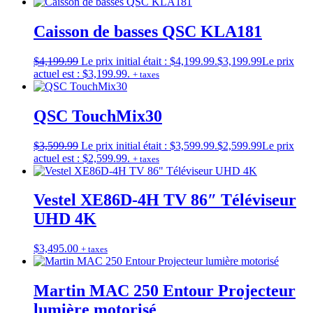
Caisson de basses QSC KLA181
$
4,199.99
Le prix initial était : $4,199.99.
$
3,199.99
Le prix
actuel est : $3,199.99.
+ taxes
QSC TouchMix30
$
3,599.99
Le prix initial était : $3,599.99.
$
2,599.99
Le prix
actuel est : $2,599.99.
+ taxes
Vestel XE86D-4H TV 86″ Téléviseur
UHD 4K
$
3,495.00
+ taxes
Martin MAC 250 Entour Projecteur
lumière motorisé