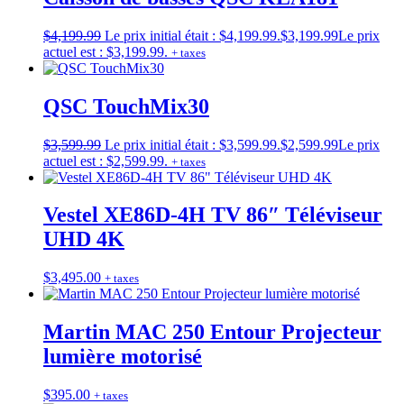
$
4,199.99
Le prix initial était : $4,199.99.
$
3,199.99
Le prix
actuel est : $3,199.99.
+ taxes
QSC TouchMix30
$
3,599.99
Le prix initial était : $3,599.99.
$
2,599.99
Le prix
actuel est : $2,599.99.
+ taxes
Vestel XE86D-4H TV 86″ Téléviseur
UHD 4K
$
3,495.00
+ taxes
Martin MAC 250 Entour Projecteur
lumière motorisé
$
395.00
+ taxes