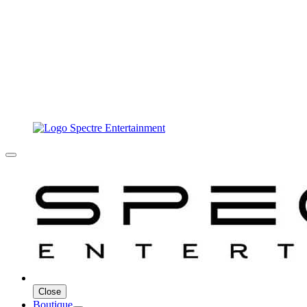
Close
Boutique