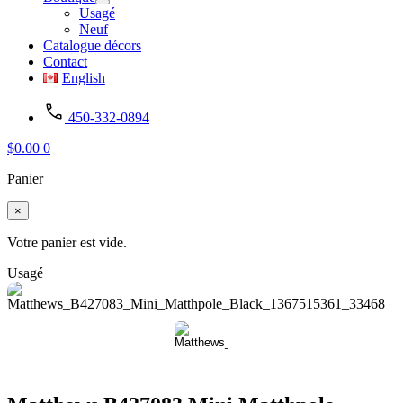
Usagé
Neuf
Catalogue décors
Contact
English
450-332-0894
$
0.00
0
Panier
×
Votre panier est vide.
Usagé