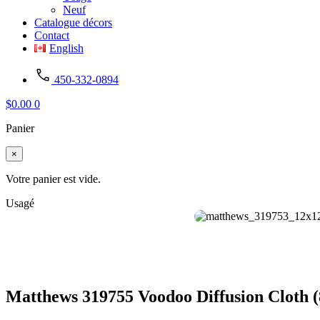
Neuf
Catalogue décors
Contact
English
450-332-0894
$
0.00
0
Panier
×
Votre panier est vide.
Usagé
Matthews 319755 Voodoo Diffusion Cloth (8