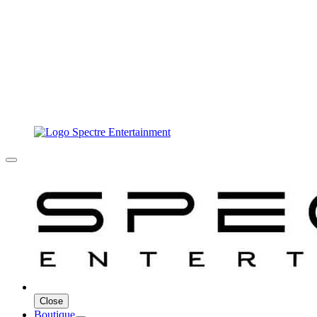
Close
Boutique