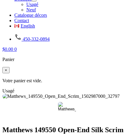
Usagé
Neuf
Catalogue décors
Contact
English
450-332-0894
$
0.00
0
Panier
×
Votre panier est vide.
Usagé
Matthews 149550 Open-End Silk Scrim