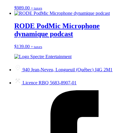
$
989.00
+ taxes
RODE PodMic Microphone
dynamique podcast
$
139.00
+ taxes
940 Jean-Neveu, Longueuil (Québec) J4G 2M1
Licence RBQ 5683-8907-01