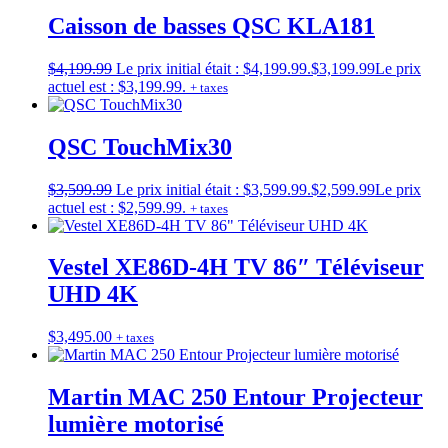
Caisson de basses QSC KLA181
$
4,199.99
Le prix initial était : $4,199.99.
$
3,199.99
Le prix
actuel est : $3,199.99.
+ taxes
QSC TouchMix30
$
3,599.99
Le prix initial était : $3,599.99.
$
2,599.99
Le prix
actuel est : $2,599.99.
+ taxes
Vestel XE86D-4H TV 86″ Téléviseur
UHD 4K
$
3,495.00
+ taxes
Martin MAC 250 Entour Projecteur
lumière motorisé