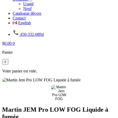
Usagé
Neuf
Catalogue décors
Contact
English
450-332-0894
$
0.00
0
Panier
×
Votre panier est vide.
Martin JEM Pro LOW FOG Liquide à
fumée