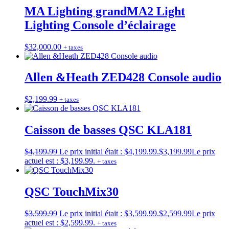
MA Lighting grandMA2 Light
Lighting Console d’éclairage
$
32,000.00
+ taxes
Allen &Heath ZED428 Console audio
$
2,199.99
+ taxes
Caisson de basses QSC KLA181
$
4,199.99
Le prix initial était : $4,199.99.
$
3,199.99
Le prix
actuel est : $3,199.99.
+ taxes
QSC TouchMix30
$
3,599.99
Le prix initial était : $3,599.99.
$
2,599.99
Le prix
actuel est : $2,599.99.
+ taxes