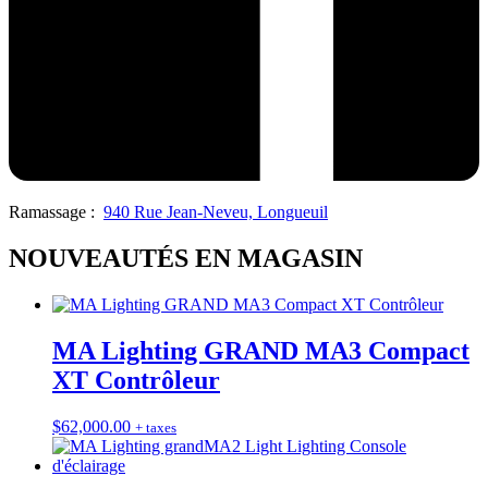
Ramassage :
940 Rue Jean-Neveu, Longueuil
NOUVEAUTÉS EN MAGASIN
MA Lighting GRAND MA3 Compact
XT Contrôleur
$
62,000.00
+ taxes