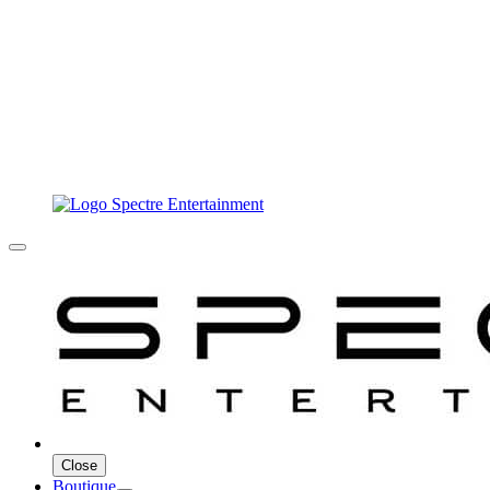
Close
Boutique