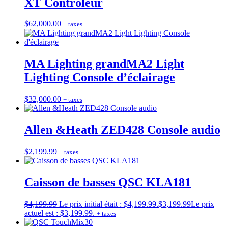
XT Contrôleur
$
62,000.00
+ taxes
MA Lighting grandMA2 Light
Lighting Console d’éclairage
$
32,000.00
+ taxes
Allen &Heath ZED428 Console audio
$
2,199.99
+ taxes
Caisson de basses QSC KLA181
$
4,199.99
Le prix initial était : $4,199.99.
$
3,199.99
Le prix
actuel est : $3,199.99.
+ taxes