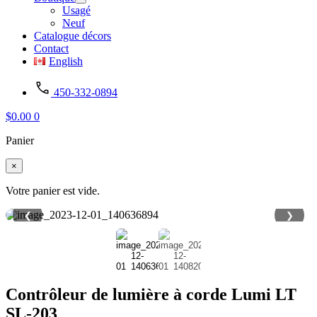
Usagé
Neuf
Catalogue décors
Contact
English
450-332-0894
$
0.00
0
Panier
×
Votre panier est vide.
❮
❯
Contrôleur de lumière à corde Lumi LT
SL-203