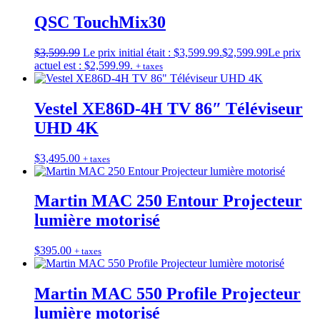
QSC TouchMix30
$
3,599.99
Le prix initial était : $3,599.99.
$
2,599.99
Le prix
actuel est : $2,599.99.
+ taxes
Vestel XE86D-4H TV 86″ Téléviseur
UHD 4K
$
3,495.00
+ taxes
Martin MAC 250 Entour Projecteur
lumière motorisé
$
395.00
+ taxes
Martin MAC 550 Profile Projecteur
lumière motorisé