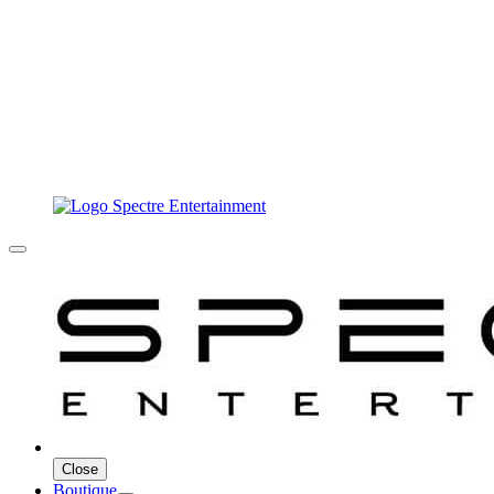
Close
Boutique