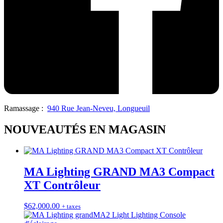
Ramassage :
940 Rue Jean-Neveu, Longueuil
NOUVEAUTÉS EN MAGASIN
MA Lighting GRAND MA3 Compact
XT Contrôleur
$
62,000.00
+ taxes