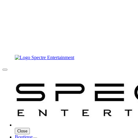
Close
Boutique