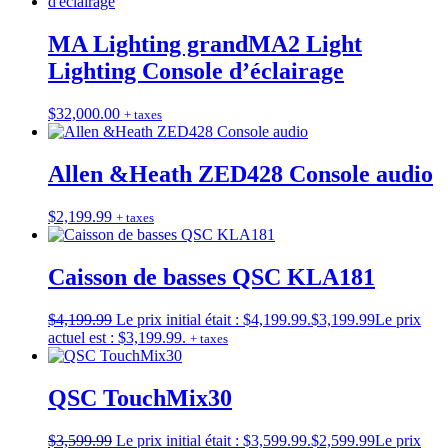
MA Lighting grandMA2 Light
Lighting Console d’éclairage
$
32,000.00
+ taxes
Allen &Heath ZED428 Console audio
$
2,199.99
+ taxes
Caisson de basses QSC KLA181
$
4,199.99
Le prix initial était : $4,199.99.
$
3,199.99
Le prix
actuel est : $3,199.99.
+ taxes
QSC TouchMix30
$
3,599.99
Le prix initial était : $3,599.99.
$
2,599.99
Le prix