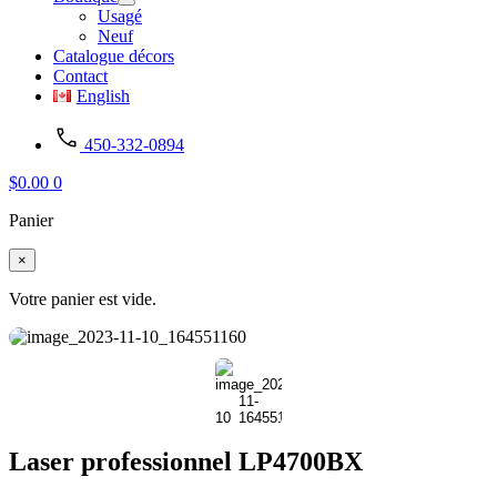
Usagé
Neuf
Catalogue décors
Contact
English
450-332-0894
$
0.00
0
Panier
×
Votre panier est vide.
Laser professionnel LP4700BX