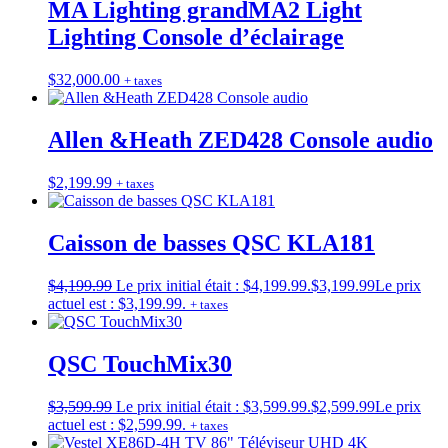
MA Lighting grandMA2 Light
Lighting Console d’éclairage
$
32,000.00
+ taxes
Allen &Heath ZED428 Console audio
$
2,199.99
+ taxes
Caisson de basses QSC KLA181
$
4,199.99
Le prix initial était : $4,199.99.
$
3,199.99
Le prix
actuel est : $3,199.99.
+ taxes
QSC TouchMix30
$
3,599.99
Le prix initial était : $3,599.99.
$
2,599.99
Le prix
actuel est : $2,599.99.
+ taxes