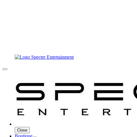
Close
Boutique