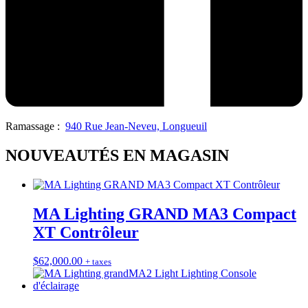
Ramassage :
940 Rue Jean-Neveu, Longueuil
NOUVEAUTÉS EN MAGASIN
MA Lighting GRAND MA3 Compact
XT Contrôleur
$
62,000.00
+ taxes