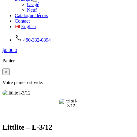
Usagé
Neuf
Catalogue décors
Contact
English
450-332-0894
$
0.00
0
Panier
×
Votre panier est vide.
Littlite – L-3/12