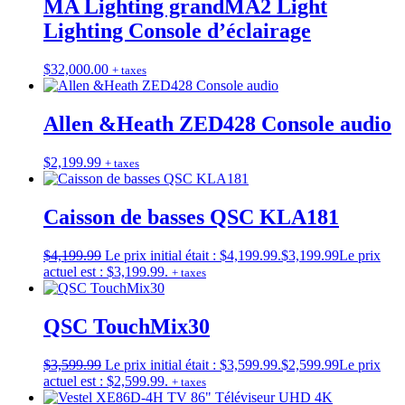
MA Lighting grandMA2 Light
Lighting Console d’éclairage
$
32,000.00
+ taxes
Allen &Heath ZED428 Console audio
$
2,199.99
+ taxes
Caisson de basses QSC KLA181
$
4,199.99
Le prix initial était : $4,199.99.
$
3,199.99
Le prix
actuel est : $3,199.99.
+ taxes
QSC TouchMix30
$
3,599.99
Le prix initial était : $3,599.99.
$
2,599.99
Le prix
actuel est : $2,599.99.
+ taxes