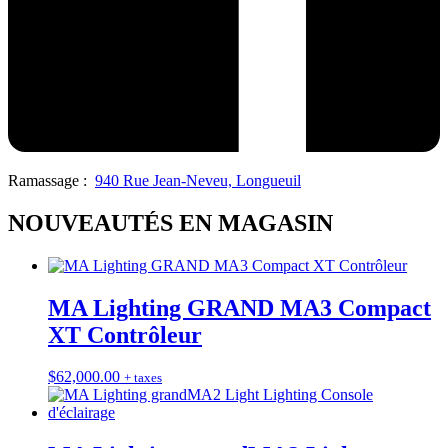
Ramassage :
940 Rue Jean-Neveu, Longueuil
NOUVEAUTÉS EN MAGASIN
MA Lighting GRAND MA3 Compact
XT Contrôleur
$
62,000.00
+ taxes