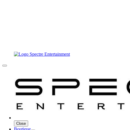
Close
Boutique