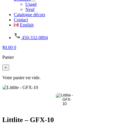
Usagé
Neuf
Catalogue décors
Contact
English
450-332-0894
$
0.00
0
Panier
×
Votre panier est vide.
Littlite – GFX-10