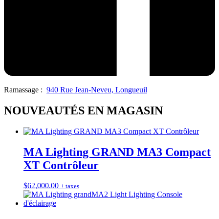
Ramassage :
940 Rue Jean-Neveu, Longueuil
NOUVEAUTÉS EN MAGASIN
MA Lighting GRAND MA3 Compact
XT Contrôleur
$
62,000.00
+ taxes