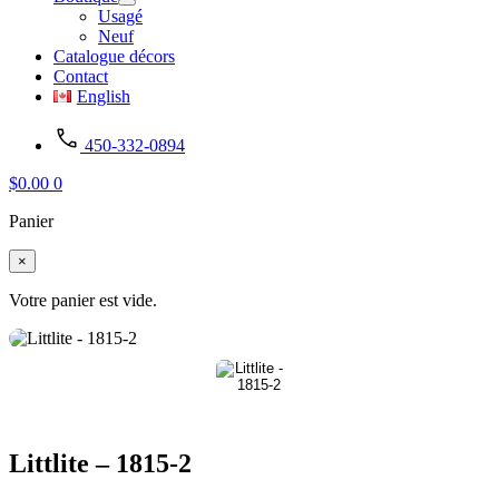
Usagé
Neuf
Catalogue décors
Contact
English
450-332-0894
$
0.00
0
Panier
×
Votre panier est vide.
Littlite – 1815-2