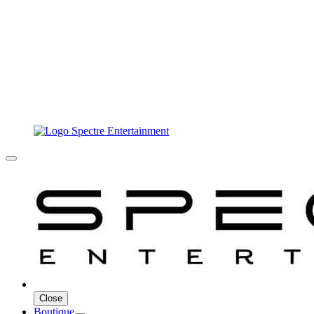
Close
Boutique