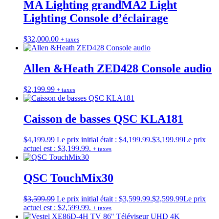
MA Lighting grandMA2 Light
Lighting Console d’éclairage
$
32,000.00
+ taxes
Allen &Heath ZED428 Console audio
$
2,199.99
+ taxes
Caisson de basses QSC KLA181
$
4,199.99
Le prix initial était : $4,199.99.
$
3,199.99
Le prix
actuel est : $3,199.99.
+ taxes
QSC TouchMix30
$
3,599.99
Le prix initial était : $3,599.99.
$
2,599.99
Le prix
actuel est : $2,599.99.
+ taxes