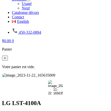
Usagé
Neuf
Catalogue décors
Contact
English
450-332-0894
$
0.00
0
Panier
×
Votre panier est vide.
LG LST-4100A