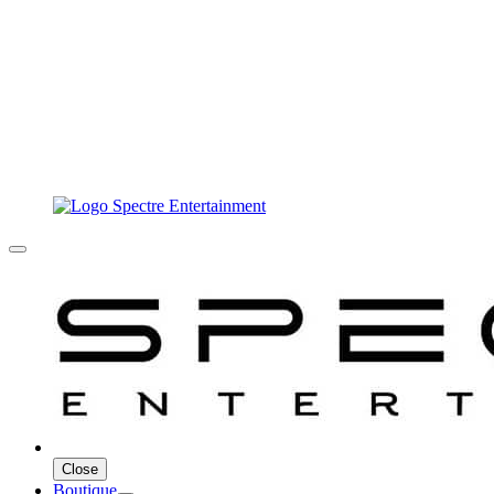
Close
Boutique