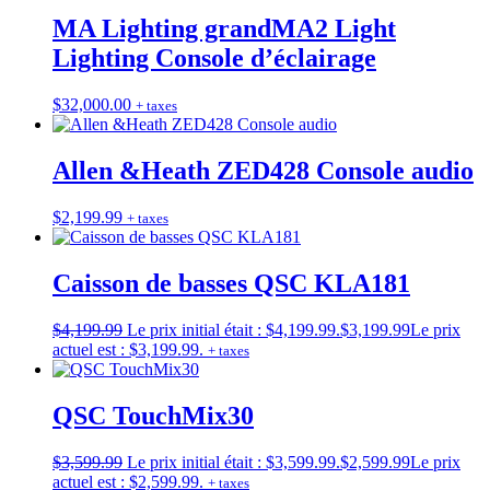
MA Lighting grandMA2 Light
Lighting Console d’éclairage
$
32,000.00
+ taxes
Allen &Heath ZED428 Console audio
$
2,199.99
+ taxes
Caisson de basses QSC KLA181
$
4,199.99
Le prix initial était : $4,199.99.
$
3,199.99
Le prix
actuel est : $3,199.99.
+ taxes
QSC TouchMix30
$
3,599.99
Le prix initial était : $3,599.99.
$
2,599.99
Le prix
actuel est : $2,599.99.
+ taxes