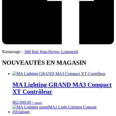
Ramassage :
940 Rue Jean-Neveu, Longueuil
NOUVEAUTÉS EN MAGASIN
MA Lighting GRAND MA3 Compact
XT Contrôleur
$
62,000.00
+ taxes