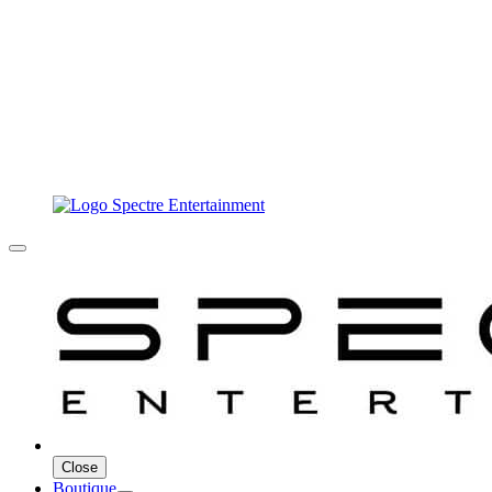
Close
Boutique