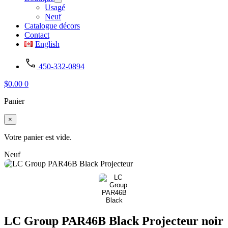
Usagé
Neuf
Catalogue décors
Contact
English
450-332-0894
$
0.00
0
Panier
×
Votre panier est vide.
Neuf
LC Group PAR46B Black Projecteur noir