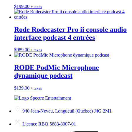
$
199.00
+ taxes
Rode Rodecaster Pro ii console audio
interface podcast 4 entrées
$
989.00
+ taxes
RODE PodMic Microphone
dynamique podcast
$
139.00
+ taxes
940 Jean-Neveu, Longueuil (Québec) J4G 2M1
Licence RBQ 5683-8907-01