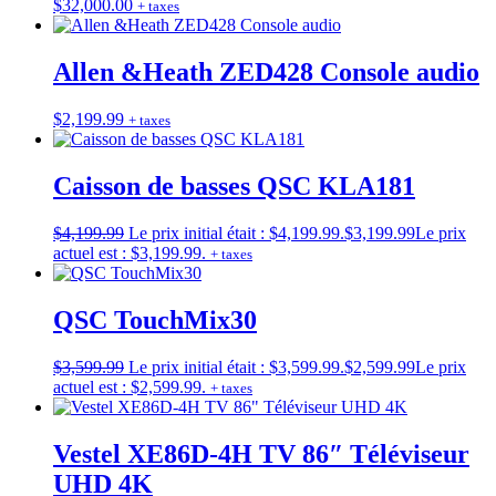
$
32,000.00
+ taxes
Allen &Heath ZED428 Console audio
$
2,199.99
+ taxes
Caisson de basses QSC KLA181
$
4,199.99
Le prix initial était : $4,199.99.
$
3,199.99
Le prix
actuel est : $3,199.99.
+ taxes
QSC TouchMix30
$
3,599.99
Le prix initial était : $3,599.99.
$
2,599.99
Le prix
actuel est : $2,599.99.
+ taxes
Vestel XE86D-4H TV 86″ Téléviseur
UHD 4K