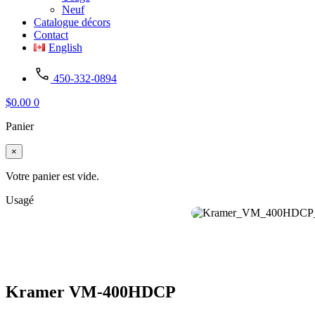
Neuf
Catalogue décors
Contact
English
450-332-0894
$
0.00
0
Panier
×
Votre panier est vide.
Usagé
Kramer VM-400HDCP