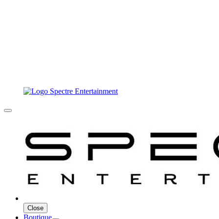
Close
Boutique