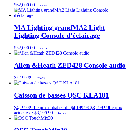
$
62,000.00
+ taxes
MA Lighting grandMA2 Light
Lighting Console d’éclairage
$
32,000.00
+ taxes
Allen &Heath ZED428 Console audio
$
2,199.99
+ taxes
Caisson de basses QSC KLA181
$
4,199.99
Le prix initial était : $4,199.99.
$
3,199.99
Le prix
actuel est : $3,199.99.
+ taxes