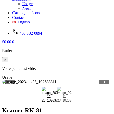
Usagé
Neuf
Catalogue décors
Contact
English
450-332-0894
$
0.00
0
Panier
×
Votre panier est vide.
Usagé
❮
❯
Kramer RK-81