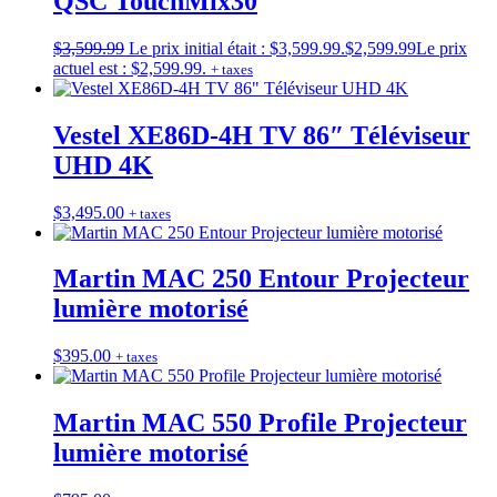
QSC TouchMix30
$
3,599.99
Le prix initial était : $3,599.99.
$
2,599.99
Le prix
actuel est : $2,599.99.
+ taxes
Vestel XE86D-4H TV 86″ Téléviseur
UHD 4K
$
3,495.00
+ taxes
Martin MAC 250 Entour Projecteur
lumière motorisé
$
395.00
+ taxes
Martin MAC 550 Profile Projecteur
lumière motorisé