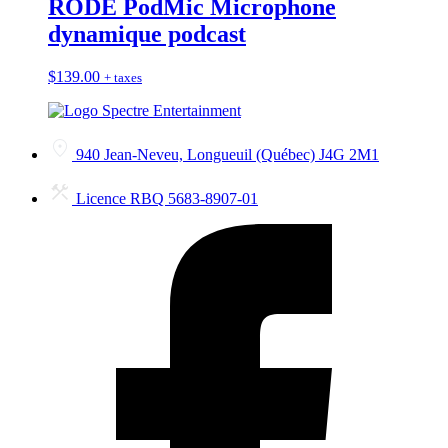
RODE PodMic Microphone
dynamique podcast
$
139.00
+ taxes
940 Jean-Neveu, Longueuil (Québec) J4G 2M1
Licence RBQ 5683-8907-01