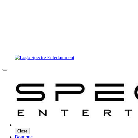
Close
Boutique