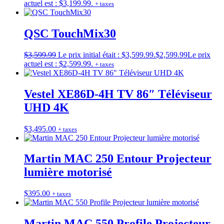
actuel est : $3,199.99.
+ taxes
QSC TouchMix30
$
3,599.99
Le prix initial était : $3,599.99.
$
2,599.99
Le prix
actuel est : $2,599.99.
+ taxes
Vestel XE86D-4H TV 86″ Téléviseur
UHD 4K
$
3,495.00
+ taxes
Martin MAC 250 Entour Projecteur
lumière motorisé
$
395.00
+ taxes
Martin MAC 550 Profile Projecteur