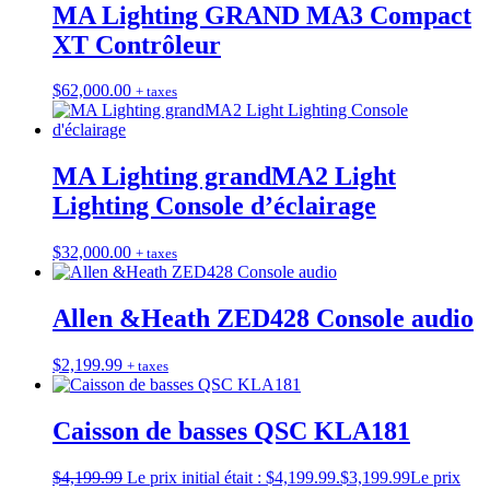
MA Lighting GRAND MA3 Compact
XT Contrôleur
$
62,000.00
+ taxes
MA Lighting grandMA2 Light
Lighting Console d’éclairage
$
32,000.00
+ taxes
Allen &Heath ZED428 Console audio
$
2,199.99
+ taxes
Caisson de basses QSC KLA181
$
4,199.99
Le prix initial était : $4,199.99.
$
3,199.99
Le prix