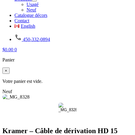
Usagé
Neuf
Catalogue décors
Contact
English
450-332-0894
$
0.00
0
Panier
×
Votre panier est vide.
Neuf
Kramer – Câble de dérivation HD 15