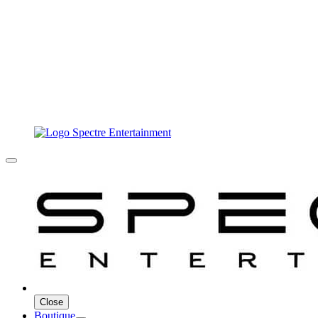
Close
Boutique