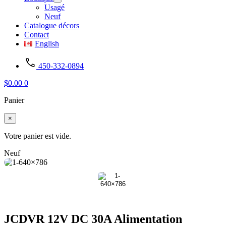
Usagé
Neuf
Catalogue décors
Contact
English
450-332-0894
$
0.00
0
Panier
×
Votre panier est vide.
Neuf
JCDVR 12V DC 30A Alimentation