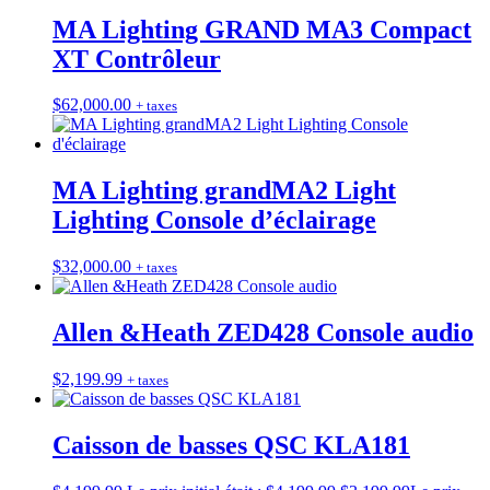
MA Lighting GRAND MA3 Compact
XT Contrôleur
$
62,000.00
+ taxes
MA Lighting grandMA2 Light
Lighting Console d’éclairage
$
32,000.00
+ taxes
Allen &Heath ZED428 Console audio
$
2,199.99
+ taxes
Caisson de basses QSC KLA181