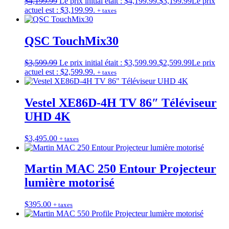
$
4,199.99
Le prix initial était : $4,199.99.
$
3,199.99
Le prix
actuel est : $3,199.99.
+ taxes
QSC TouchMix30
$
3,599.99
Le prix initial était : $3,599.99.
$
2,599.99
Le prix
actuel est : $2,599.99.
+ taxes
Vestel XE86D-4H TV 86″ Téléviseur
UHD 4K
$
3,495.00
+ taxes
Martin MAC 250 Entour Projecteur
lumière motorisé
$
395.00
+ taxes