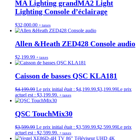
MA Lighting grandMA2 Light
Lighting Console d’éclairage
$
32,000.00
+ taxes
Allen &Heath ZED428 Console audio
$
2,199.99
+ taxes
Caisson de basses QSC KLA181
$
4,199.99
Le prix initial était : $4,199.99.
$
3,199.99
Le prix
actuel est : $3,199.99.
+ taxes
QSC TouchMix30
$
3,599.99
Le prix initial était : $3,599.99.
$
2,599.99
Le prix
actuel est : $2,599.99.
+ taxes