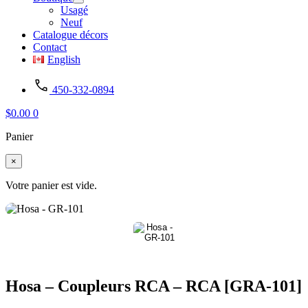
Usagé
Neuf
Catalogue décors
Contact
English
450-332-0894
$
0.00
0
Panier
×
Votre panier est vide.
Hosa – Coupleurs RCA – RCA [GRA-101]