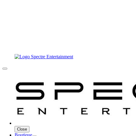
Close
Boutique