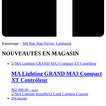
Ramassage :
940 Rue Jean-Neveu, Longueuil
NOUVEAUTÉS EN MAGASIN
MA Lighting GRAND MA3 Compact
XT Contrôleur
$
62,000.00
+ taxes