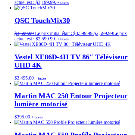
actuel est : $3,199.99.
+ taxes
QSC TouchMix30
$
3,599.99
Le prix initial était : $3,599.99.
$
2,599.99
Le prix
actuel est : $2,599.99.
+ taxes
Vestel XE86D-4H TV 86″ Téléviseur
UHD 4K
$
3,495.00
+ taxes
Martin MAC 250 Entour Projecteur
lumière motorisé
$
395.00
+ taxes