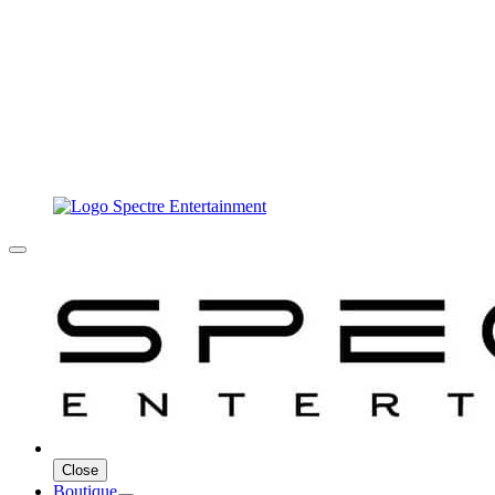
Close
Boutique