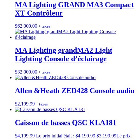
MA Lighting GRAND MA3 Compact
XT Contrôleur
$
62,000.00
+ taxes
MA Lighting grandMA2 Light
Lighting Console d’éclairage
$
32,000.00
+ taxes
Allen &Heath ZED428 Console audio
$
2,199.99
+ taxes
Caisson de basses QSC KLA181
$
4,199.99
Le prix initial était : $4,199.99.
$
3,199.99
Le prix