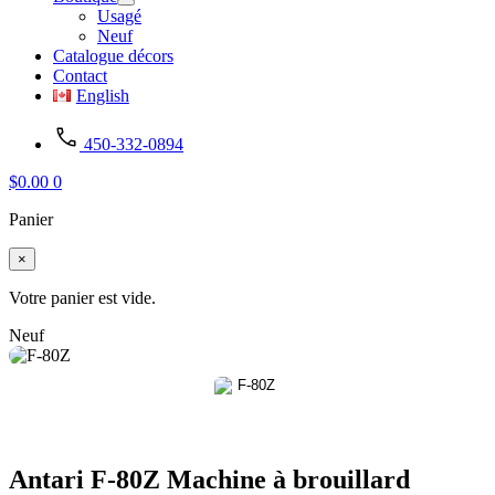
Usagé
Neuf
Catalogue décors
Contact
English
450-332-0894
$
0.00
0
Panier
×
Votre panier est vide.
Neuf
Antari F-80Z Machine à brouillard