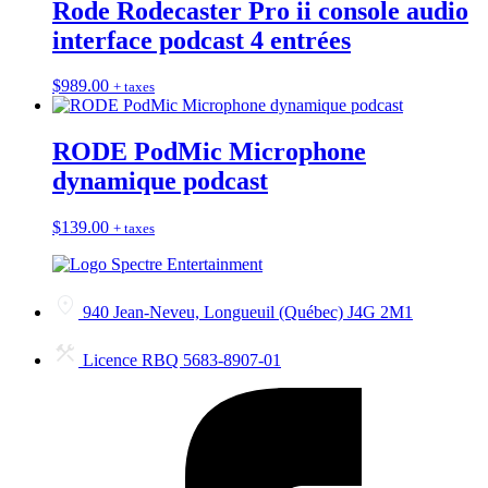
Rode Rodecaster Pro ii console audio
interface podcast 4 entrées
$
989.00
+ taxes
RODE PodMic Microphone
dynamique podcast
$
139.00
+ taxes
940 Jean-Neveu, Longueuil (Québec) J4G 2M1
Licence RBQ 5683-8907-01