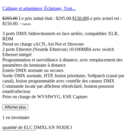
Cablage et adaptateur, Éclairage, Tout...
$
295.00
Le prix initial était : $295.00.
$
150.00
Le prix actuel est :
$150.00.
+ taxes
3 ports DMX bidirectionnels en face arrière, compatibles XLR,
RDM
Prend en charge sACN, Art-Net et Shownet
2 ports Ethernet (Neutrik Ethercon) 10/100MBit avec switch
Ethernet intégré
Programmation et surveillance à distance, avec remplacement des
paramètres du luminaire à distance
Entrée DMX normale ou secours
Sortie DMX normale, HTP, fusion prioritaire, Softpatch (canal par
canal), fusion programmable avec contrôle des canaux DMX
Commande locale par afficheur rétroéclairé, bouton-poussoir
rotatif/sélecteur
Prise en charge de WYSIWYG, ESP, Capture
Afficher plus
1 en inventaire
quantité de ELC DMXLAN NODE3