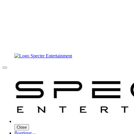
Close
Boutique