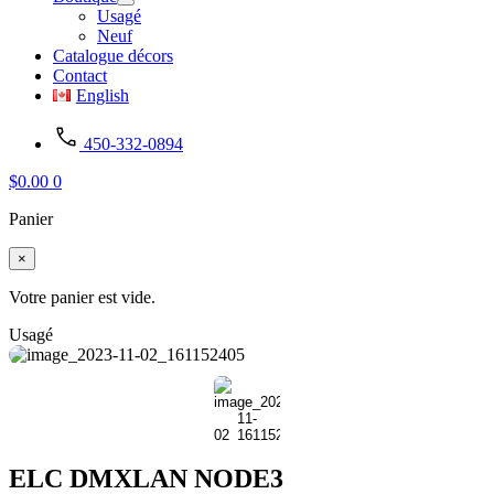
Usagé
Neuf
Catalogue décors
Contact
English
450-332-0894
$
0.00
0
Panier
×
Votre panier est vide.
Usagé
ELC DMXLAN NODE3