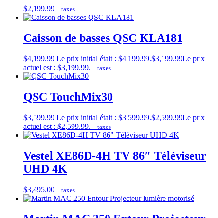
$
2,199.99
+ taxes
Caisson de basses QSC KLA181
$
4,199.99
Le prix initial était : $4,199.99.
$
3,199.99
Le prix
actuel est : $3,199.99.
+ taxes
QSC TouchMix30
$
3,599.99
Le prix initial était : $3,599.99.
$
2,599.99
Le prix
actuel est : $2,599.99.
+ taxes
Vestel XE86D-4H TV 86″ Téléviseur
UHD 4K
$
3,495.00
+ taxes