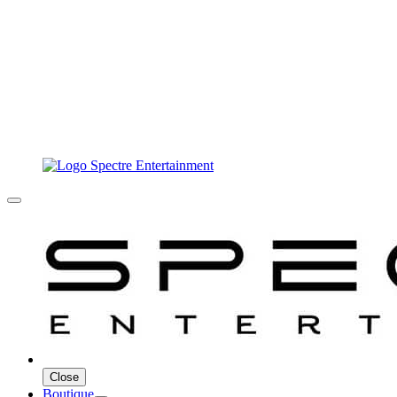
Close
Boutique