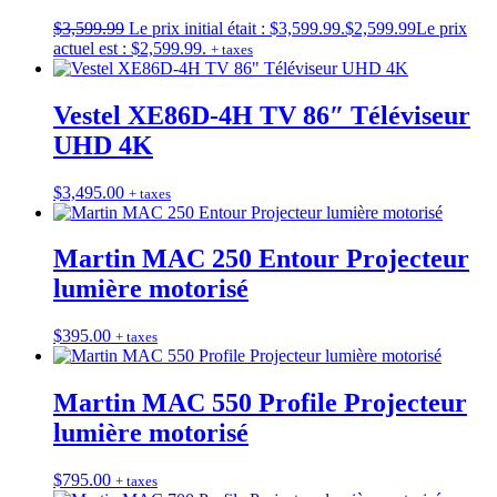
$
3,599.99
Le prix initial était : $3,599.99.
$
2,599.99
Le prix
actuel est : $2,599.99.
+ taxes
Vestel XE86D-4H TV 86″ Téléviseur
UHD 4K
$
3,495.00
+ taxes
Martin MAC 250 Entour Projecteur
lumière motorisé
$
395.00
+ taxes
Martin MAC 550 Profile Projecteur
lumière motorisé
$
795.00
+ taxes