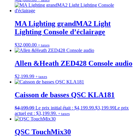
MA Lighting grandMA2 Light
Lighting Console d’éclairage
$
32,000.00
+ taxes
Allen &Heath ZED428 Console audio
$
2,199.99
+ taxes
Caisson de basses QSC KLA181
$
4,199.99
Le prix initial était : $4,199.99.
$
3,199.99
Le prix
actuel est : $3,199.99.
+ taxes
QSC TouchMix30