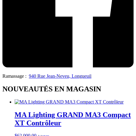
Ramassage :
940 Rue Jean-Neveu, Longueuil
NOUVEAUTÉS EN MAGASIN
MA Lighting GRAND MA3 Compact
XT Contrôleur
$
62,000.00
+ taxes