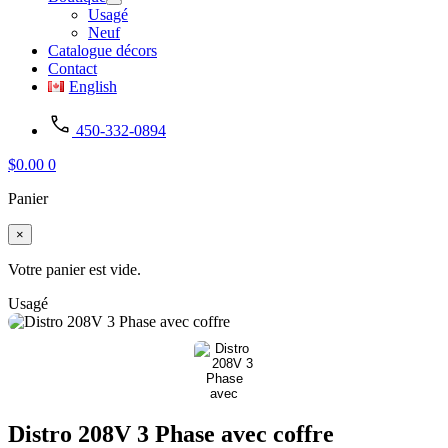
Usagé
Neuf
Catalogue décors
Contact
English
450-332-0894
$
0.00
0
Panier
×
Votre panier est vide.
Usagé
Distro 208V 3 Phase avec coffre