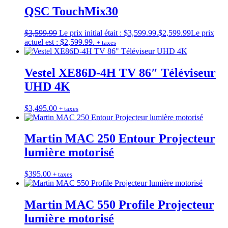
QSC TouchMix30
$
3,599.99
Le prix initial était : $3,599.99.
$
2,599.99
Le prix
actuel est : $2,599.99.
+ taxes
Vestel XE86D-4H TV 86″ Téléviseur
UHD 4K
$
3,495.00
+ taxes
Martin MAC 250 Entour Projecteur
lumière motorisé
$
395.00
+ taxes
Martin MAC 550 Profile Projecteur
lumière motorisé