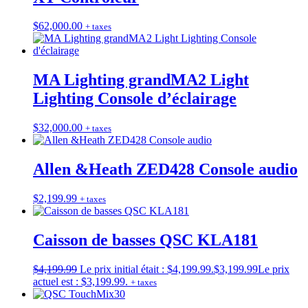
$
62,000.00
+ taxes
MA Lighting grandMA2 Light
Lighting Console d’éclairage
$
32,000.00
+ taxes
Allen &Heath ZED428 Console audio
$
2,199.99
+ taxes
Caisson de basses QSC KLA181
$
4,199.99
Le prix initial était : $4,199.99.
$
3,199.99
Le prix
actuel est : $3,199.99.
+ taxes