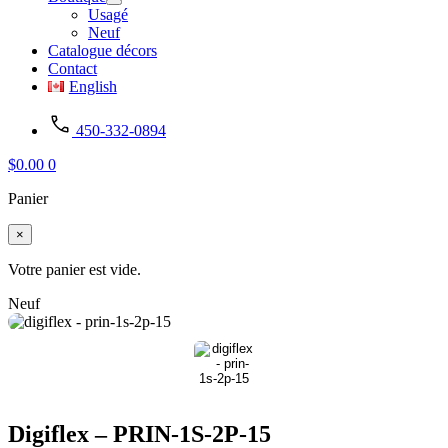
Usagé
Neuf
Catalogue décors
Contact
English
450-332-0894
$
0.00
0
Panier
×
Votre panier est vide.
Neuf
Digiflex – PRIN-1S-2P-15