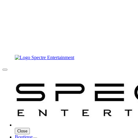
Close
Boutique