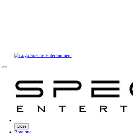
Close
Boutique