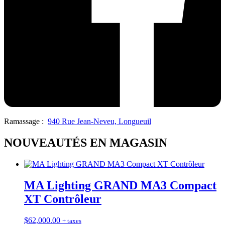
Ramassage :
940 Rue Jean-Neveu, Longueuil
NOUVEAUTÉS EN MAGASIN
MA Lighting GRAND MA3 Compact
XT Contrôleur
$
62,000.00
+ taxes