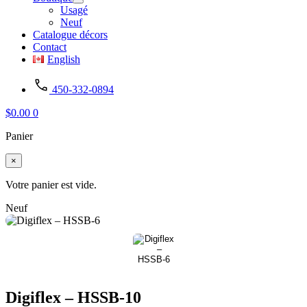
Usagé
Neuf
Catalogue décors
Contact
English
450-332-0894
$
0.00
0
Panier
×
Votre panier est vide.
Neuf
Digiflex – HSSB-10