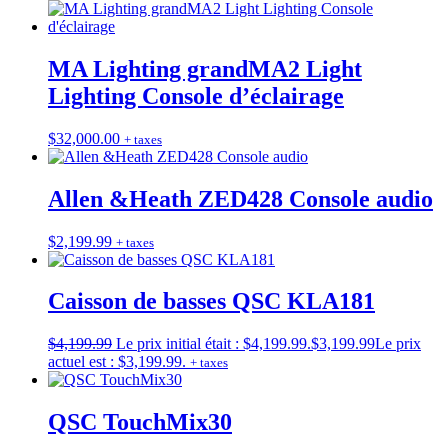
MA Lighting grandMA2 Light
Lighting Console d’éclairage
$
32,000.00
+ taxes
Allen &Heath ZED428 Console audio
$
2,199.99
+ taxes
Caisson de basses QSC KLA181
$
4,199.99
Le prix initial était : $4,199.99.
$
3,199.99
Le prix
actuel est : $3,199.99.
+ taxes
QSC TouchMix30