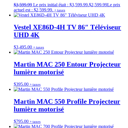
$
3,599.99
Le prix initial était : $3,599.99.
$
2,599.99
Le prix
actuel est : $2,599.99.
+ taxes
Vestel XE86D-4H TV 86″ Téléviseur
UHD 4K
$
3,495.00
+ taxes
Martin MAC 250 Entour Projecteur
lumière motorisé
$
395.00
+ taxes
Martin MAC 550 Profile Projecteur
lumière motorisé
$
795.00
+ taxes