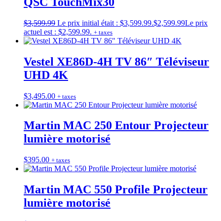
QSC TouchMix30
$
3,599.99
Le prix initial était : $3,599.99.
$
2,599.99
Le prix
actuel est : $2,599.99.
+ taxes
Vestel XE86D-4H TV 86″ Téléviseur
UHD 4K
$
3,495.00
+ taxes
Martin MAC 250 Entour Projecteur
lumière motorisé
$
395.00
+ taxes
Martin MAC 550 Profile Projecteur
lumière motorisé