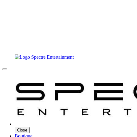
Close
Boutique