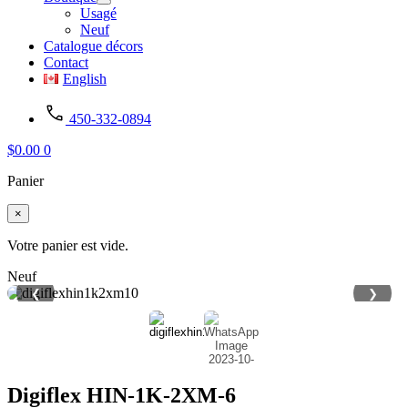
Usagé
Neuf
Catalogue décors
Contact
English
450-332-0894
$
0.00
0
Panier
×
Votre panier est vide.
Neuf
❮
❯
Digiflex HIN-1K-2XM-6