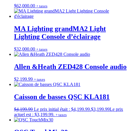
$
62,000.00
+ taxes
MA Lighting grandMA2 Light
Lighting Console d’éclairage
$
32,000.00
+ taxes
Allen &Heath ZED428 Console audio
$
2,199.99
+ taxes
Caisson de basses QSC KLA181
$
4,199.99
Le prix initial était : $4,199.99.
$
3,199.99
Le prix
actuel est : $3,199.99.
+ taxes