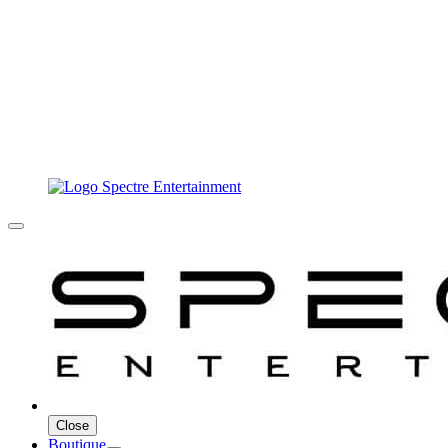
Close
Boutique