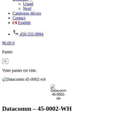
Usagé
Neuf
Catalogue décors
Contact
English
450-332-0894
$
0.00
0
Panier
×
Votre panier est vide.
Datacomm – 45-0002-WH