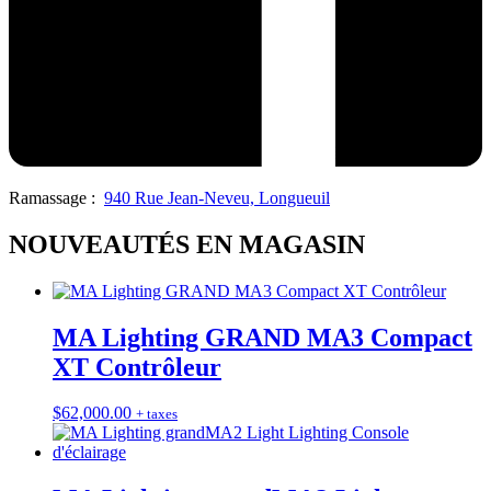
Ramassage :
940 Rue Jean-Neveu, Longueuil
NOUVEAUTÉS EN MAGASIN
MA Lighting GRAND MA3 Compact
XT Contrôleur
$
62,000.00
+ taxes