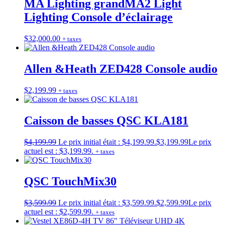
MA Lighting grandMA2 Light
Lighting Console d’éclairage
$
32,000.00
+ taxes
Allen &Heath ZED428 Console audio
$
2,199.99
+ taxes
Caisson de basses QSC KLA181
$
4,199.99
Le prix initial était : $4,199.99.
$
3,199.99
Le prix
actuel est : $3,199.99.
+ taxes
QSC TouchMix30
$
3,599.99
Le prix initial était : $3,599.99.
$
2,599.99
Le prix
actuel est : $2,599.99.
+ taxes