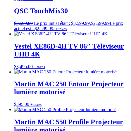
QSC TouchMix30
$
3,599.99
Le prix initial était : $3,599.99.
$
2,599.99
Le prix
actuel est : $2,599.99.
+ taxes
Vestel XE86D-4H TV 86″ Téléviseur
UHD 4K
$
3,495.00
+ taxes
Martin MAC 250 Entour Projecteur
lumière motorisé
$
395.00
+ taxes
Martin MAC 550 Profile Projecteur
lumière motorisé