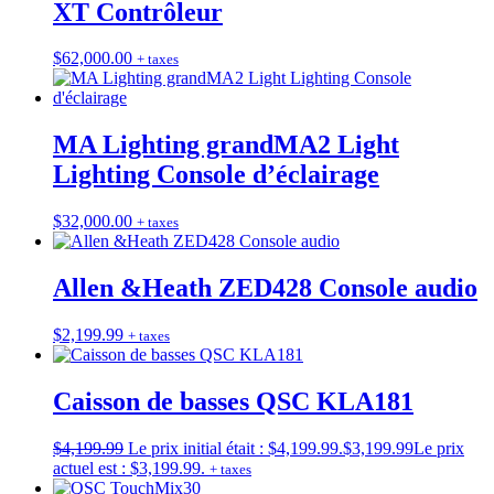
XT Contrôleur
$
62,000.00
+ taxes
MA Lighting grandMA2 Light
Lighting Console d’éclairage
$
32,000.00
+ taxes
Allen &Heath ZED428 Console audio
$
2,199.99
+ taxes
Caisson de basses QSC KLA181
$
4,199.99
Le prix initial était : $4,199.99.
$
3,199.99
Le prix
actuel est : $3,199.99.
+ taxes