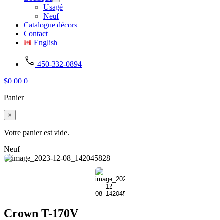
Usagé
Neuf
Catalogue décors
Contact
English
450-332-0894
$
0.00
0
Panier
×
Votre panier est vide.
Neuf
Crown T-170V