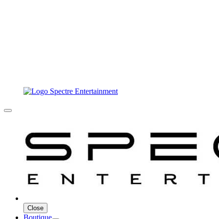
Close
Boutique