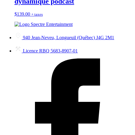
dynamique podcast
$
139.00
+ taxes
940 Jean-Neveu, Longueuil (Québec) J4G 2M1
Licence RBQ 5683-8907-01