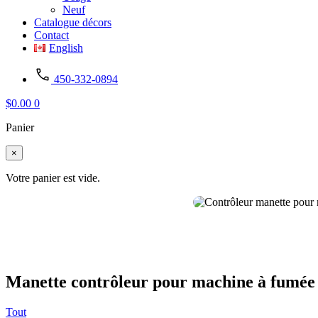
Neuf
Catalogue décors
Contact
English
450-332-0894
$
0.00
0
Panier
×
Votre panier est vide.
Manette contrôleur pour machine à fumé
Tout