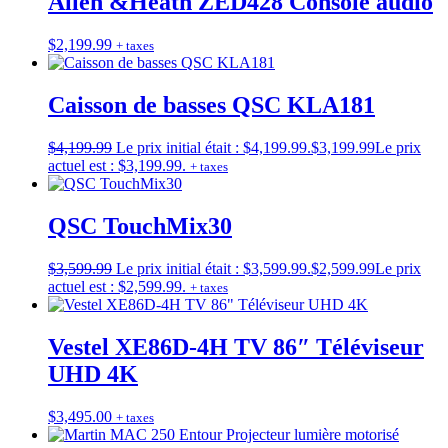
Allen &Heath ZED428 Console audio
$
2,199.99
+ taxes
Caisson de basses QSC KLA181
$
4,199.99
Le prix initial était : $4,199.99.
$
3,199.99
Le prix
actuel est : $3,199.99.
+ taxes
QSC TouchMix30
$
3,599.99
Le prix initial était : $3,599.99.
$
2,599.99
Le prix
actuel est : $2,599.99.
+ taxes
Vestel XE86D-4H TV 86″ Téléviseur
UHD 4K
$
3,495.00
+ taxes