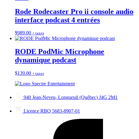
Rode Rodecaster Pro ii console audio
interface podcast 4 entrées
$
989.00
+ taxes
RODE PodMic Microphone
dynamique podcast
$
139.00
+ taxes
940 Jean-Neveu, Longueuil (Québec) J4G 2M1
Licence RBQ 5683-8907-01