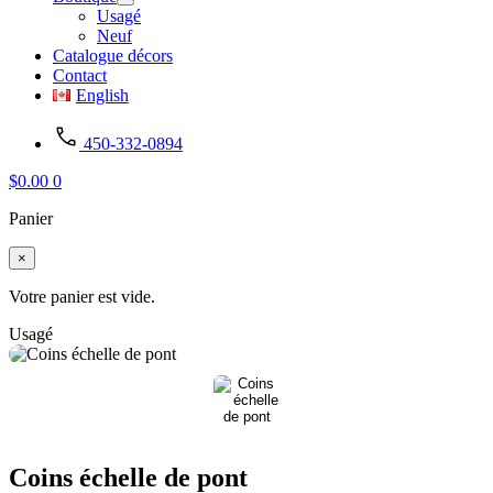
Usagé
Neuf
Catalogue décors
Contact
English
450-332-0894
$
0.00
0
Panier
×
Votre panier est vide.
Usagé
Coins échelle de pont