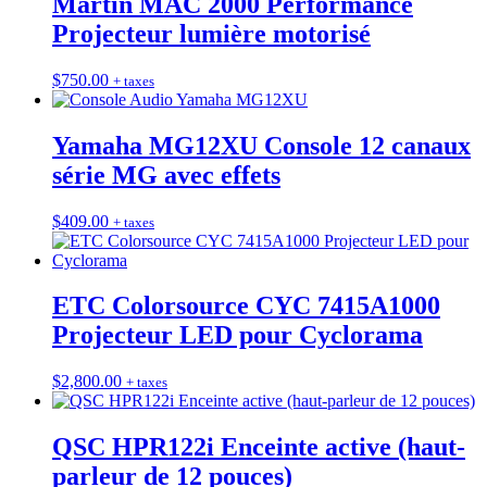
Martin MAC 2000 Performance
Projecteur lumière motorisé
$
750.00
+ taxes
Yamaha MG12XU Console 12 canaux
série MG avec effets
$
409.00
+ taxes
ETC Colorsource CYC 7415A1000
Projecteur LED pour Cyclorama
$
2,800.00
+ taxes
QSC HPR122i Enceinte active (haut-
parleur de 12 pouces)