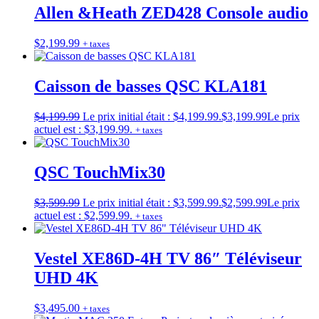
Allen &Heath ZED428 Console audio
$
2,199.99
+ taxes
Caisson de basses QSC KLA181
$
4,199.99
Le prix initial était : $4,199.99.
$
3,199.99
Le prix
actuel est : $3,199.99.
+ taxes
QSC TouchMix30
$
3,599.99
Le prix initial était : $3,599.99.
$
2,599.99
Le prix
actuel est : $2,599.99.
+ taxes
Vestel XE86D-4H TV 86″ Téléviseur
UHD 4K
$
3,495.00
+ taxes