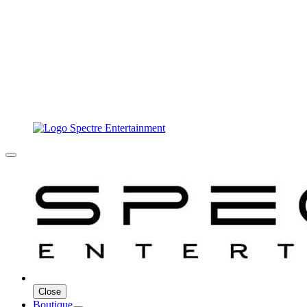
Close
Boutique