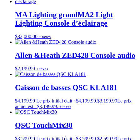
MA Lighting grandMA2 Light
Lighting Console d’éclairage
$
32,000.00
+ taxes
Allen &Heath ZED428 Console audio
$
2,199.99
+ taxes
Caisson de basses QSC KLA181
$
4,199.99
Le prix initial était : $4,199.99.
$
3,199.99
Le prix
actuel est : $3,199.99.
+ taxes
QSC TouchMix30
$
3,599.99
Le prix initial était : $3,599.99.
$
2,599.99
Le prix