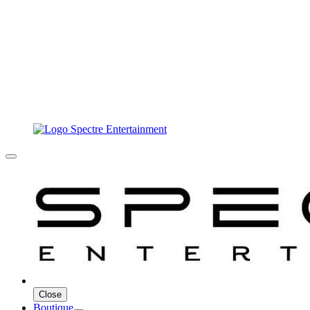
Close
Boutique