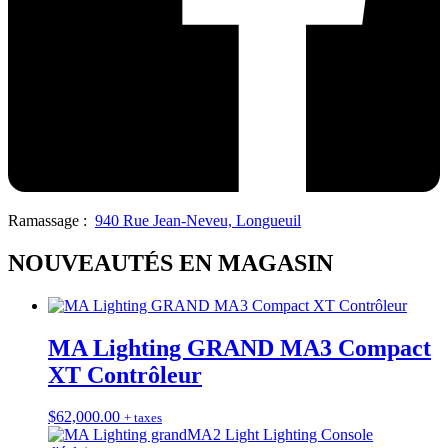
Ramassage :
940 Rue Jean-Neveu, Longueuil
NOUVEAUTÉS EN MAGASIN
MA Lighting GRAND MA3 Compact
XT Contrôleur
$
62,000.00
+ taxes