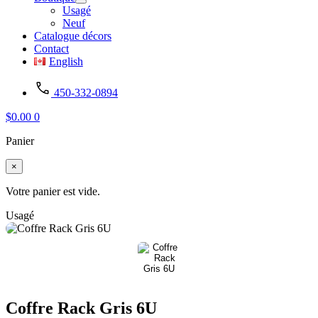
Usagé
Neuf
Catalogue décors
Contact
English
450-332-0894
$
0.00
0
Panier
×
Votre panier est vide.
Usagé
Coffre Rack Gris 6U