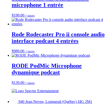
microphone 1 entrée
$
199.00
+ taxes
Rode Rodecaster Pro ii console audio
interface podcast 4 entrées
$
989.00
+ taxes
RODE PodMic Microphone
dynamique podcast
$
139.00
+ taxes
940 Jean-Neveu, Longueuil (Québec) J4G 2M1