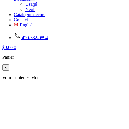
Usagé
Neuf
Catalogue décors
Contact
English
450-332-0894
$
0.00
0
Panier
×
Votre panier est vide.