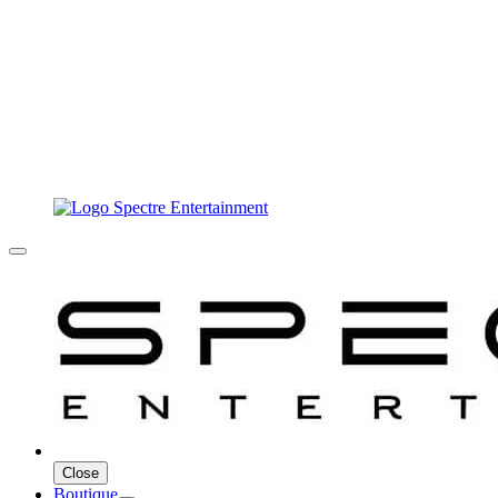
Close
Boutique