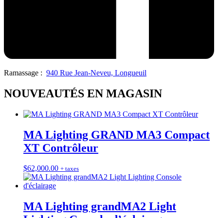
Ramassage :
940 Rue Jean-Neveu, Longueuil
NOUVEAUTÉS EN MAGASIN
MA Lighting GRAND MA3 Compact
XT Contrôleur
$
62,000.00
+ taxes
MA Lighting grandMA2 Light