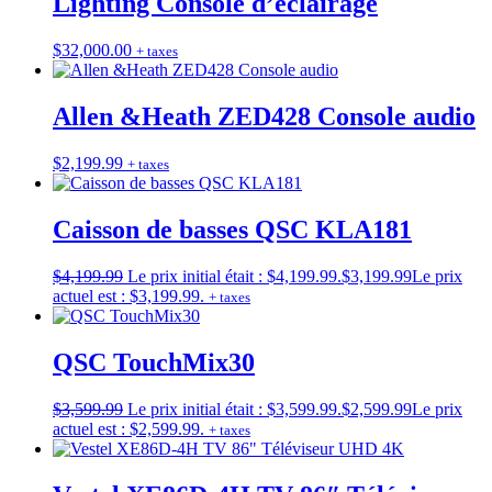
Lighting Console d’éclairage
$
32,000.00
+ taxes
Allen &Heath ZED428 Console audio
$
2,199.99
+ taxes
Caisson de basses QSC KLA181
$
4,199.99
Le prix initial était : $4,199.99.
$
3,199.99
Le prix
actuel est : $3,199.99.
+ taxes
QSC TouchMix30
$
3,599.99
Le prix initial était : $3,599.99.
$
2,599.99
Le prix
actuel est : $2,599.99.
+ taxes