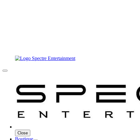
Close
Boutique