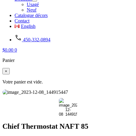
Usagé
Neuf
Catalogue décors
Contact
English
450-332-0894
$
0.00
0
Panier
×
Votre panier est vide.
Chief Thermostat NAFT 85