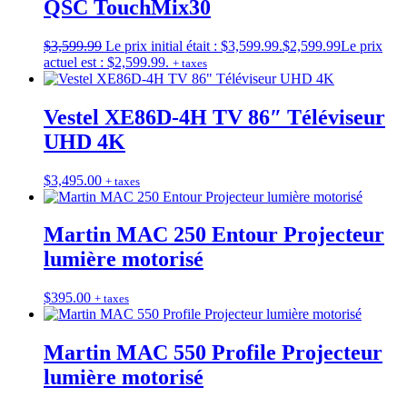
QSC TouchMix30
$
3,599.99
Le prix initial était : $3,599.99.
$
2,599.99
Le prix
actuel est : $2,599.99.
+ taxes
Vestel XE86D-4H TV 86″ Téléviseur
UHD 4K
$
3,495.00
+ taxes
Martin MAC 250 Entour Projecteur
lumière motorisé
$
395.00
+ taxes
Martin MAC 550 Profile Projecteur
lumière motorisé