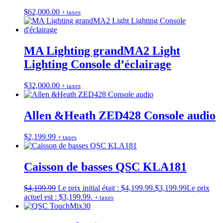
$
62,000.00
+ taxes
MA Lighting grandMA2 Light
Lighting Console d’éclairage
$
32,000.00
+ taxes
Allen &Heath ZED428 Console audio
$
2,199.99
+ taxes
Caisson de basses QSC KLA181
$
4,199.99
Le prix initial était : $4,199.99.
$
3,199.99
Le prix
actuel est : $3,199.99.
+ taxes