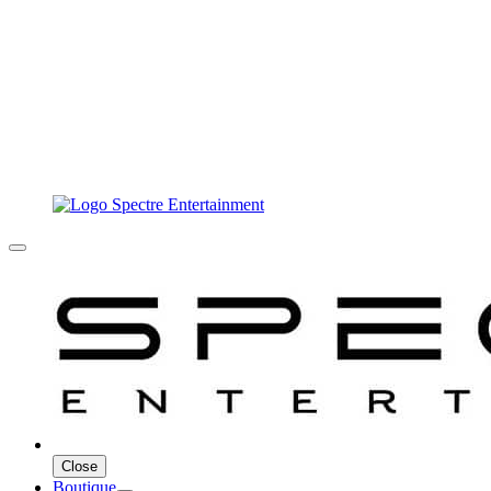
Close
Boutique