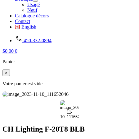
Usagé
Neuf
Catalogue décors
Contact
English
450-332-0894
$
0.00
0
Panier
×
Votre panier est vide.
CH Lighting F-20T8 BLB