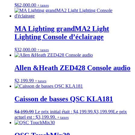
$
62,000.00
+ taxes
MA Lighting grandMA2 Light
Lighting Console d’éclairage
$
32,000.00
+ taxes
Allen &Heath ZED428 Console audio
$
2,199.99
+ taxes
Caisson de basses QSC KLA181
$
4,199.99
Le prix initial était : $4,199.99.
$
3,199.99
Le prix
actuel est : $3,199.99.
+ taxes