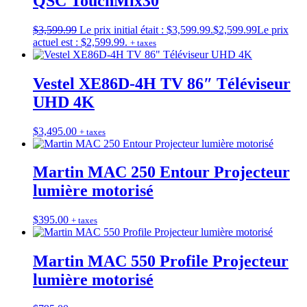
QSC TouchMix30
$
3,599.99
Le prix initial était : $3,599.99.
$
2,599.99
Le prix
actuel est : $2,599.99.
+ taxes
Vestel XE86D-4H TV 86″ Téléviseur
UHD 4K
$
3,495.00
+ taxes
Martin MAC 250 Entour Projecteur
lumière motorisé
$
395.00
+ taxes
Martin MAC 550 Profile Projecteur
lumière motorisé