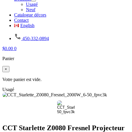
Usagé
Neuf
Catalogue décors
Contact
English
450-332-0894
$
0.00
0
Panier
×
Votre panier est vide.
Usagé
CCT Starlette Z0080 Fresnel Projecteur