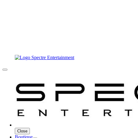
Close
Boutique