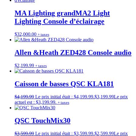
MA Lighting grandMA2 Light
Lighting Console d’éclairage
$
32,000.00
+ taxes
Allen &Heath ZED428 Console audio
$
2,199.99
+ taxes
Caisson de basses QSC KLA181
$
4,199.99
Le prix initial était : $4,199.99.
$
3,199.99
Le prix
actuel est : $3,199.99.
+ taxes
QSC TouchMix30
$
3,599.99
Le prix initial était : $3,599.99.
$
2,599.99
Le prix