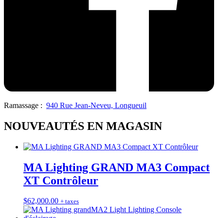
Ramassage :
940 Rue Jean-Neveu, Longueuil
NOUVEAUTÉS EN MAGASIN
MA Lighting GRAND MA3 Compact
XT Contrôleur
$
62,000.00
+ taxes