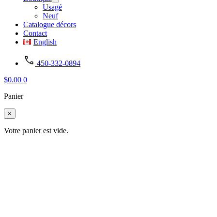
Usagé
Neuf
Catalogue décors
Contact
English
450-332-0894
$
0.00
0
Panier
×
Votre panier est vide.