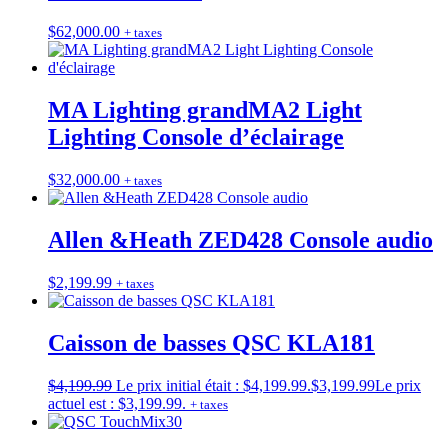
$
62,000.00
+ taxes
MA Lighting grandMA2 Light
Lighting Console d’éclairage
$
32,000.00
+ taxes
Allen &Heath ZED428 Console audio
$
2,199.99
+ taxes
Caisson de basses QSC KLA181
$
4,199.99
Le prix initial était : $4,199.99.
$
3,199.99
Le prix
actuel est : $3,199.99.
+ taxes