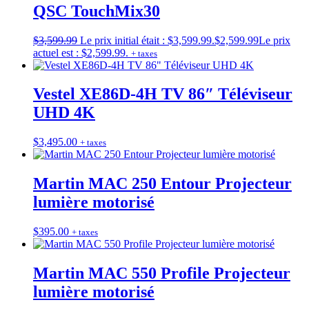
QSC TouchMix30
$
3,599.99
Le prix initial était : $3,599.99.
$
2,599.99
Le prix
actuel est : $2,599.99.
+ taxes
Vestel XE86D-4H TV 86″ Téléviseur
UHD 4K
$
3,495.00
+ taxes
Martin MAC 250 Entour Projecteur
lumière motorisé
$
395.00
+ taxes
Martin MAC 550 Profile Projecteur
lumière motorisé