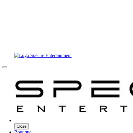
Close
Boutique