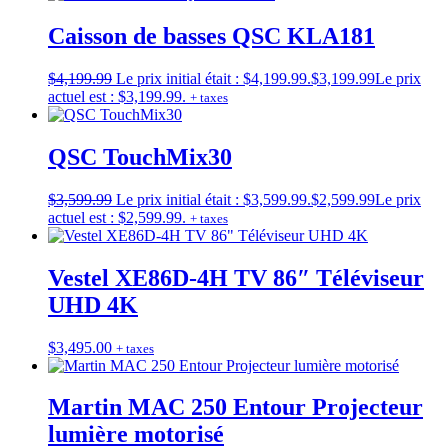
Caisson de basses QSC KLA181
$
4,199.99
Le prix initial était : $4,199.99.
$
3,199.99
Le prix
actuel est : $3,199.99.
+ taxes
QSC TouchMix30
$
3,599.99
Le prix initial était : $3,599.99.
$
2,599.99
Le prix
actuel est : $2,599.99.
+ taxes
Vestel XE86D-4H TV 86″ Téléviseur
UHD 4K
$
3,495.00
+ taxes
Martin MAC 250 Entour Projecteur
lumière motorisé