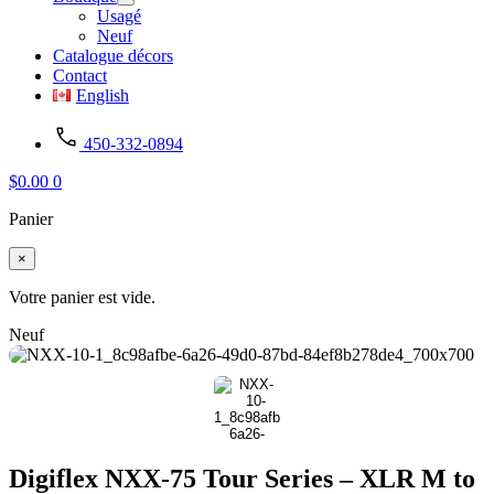
Usagé
Neuf
Catalogue décors
Contact
English
450-332-0894
$
0.00
0
Panier
×
Votre panier est vide.
Neuf
Digiflex NXX-75 Tour Series – XLR M to