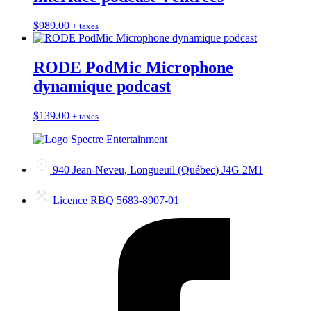
$
989.00
+ taxes
RODE PodMic Microphone
dynamique podcast
$
139.00
+ taxes
940 Jean-Neveu, Longueuil (Québec) J4G 2M1
Licence RBQ 5683-8907-01