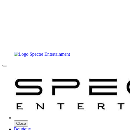
Close
Boutique