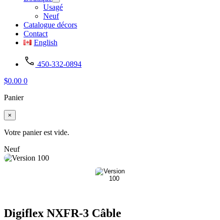
Usagé
Neuf
Catalogue décors
Contact
English
450-332-0894
$
0.00
0
Panier
×
Votre panier est vide.
Neuf
Digiflex NXFR-3 Câble