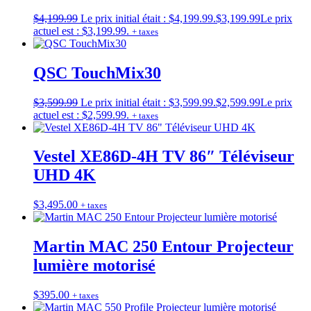
$
4,199.99
Le prix initial était : $4,199.99.
$
3,199.99
Le prix
actuel est : $3,199.99.
+ taxes
QSC TouchMix30
$
3,599.99
Le prix initial était : $3,599.99.
$
2,599.99
Le prix
actuel est : $2,599.99.
+ taxes
Vestel XE86D-4H TV 86″ Téléviseur
UHD 4K
$
3,495.00
+ taxes
Martin MAC 250 Entour Projecteur
lumière motorisé
$
395.00
+ taxes