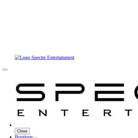
Close
Boutique