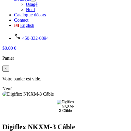
Usagé
Neuf
Catalogue décors
Contact
English
450-332-0894
$
0.00
0
Panier
×
Votre panier est vide.
Neuf
Digiflex NKXM-3 Câble