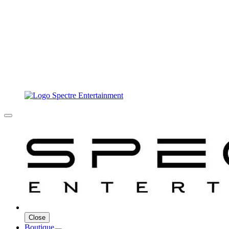
Close
Boutique