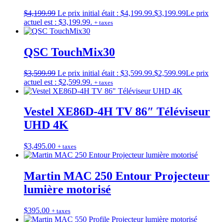
$
4,199.99
Le prix initial était : $4,199.99.
$
3,199.99
Le prix
actuel est : $3,199.99.
+ taxes
QSC TouchMix30
$
3,599.99
Le prix initial était : $3,599.99.
$
2,599.99
Le prix
actuel est : $2,599.99.
+ taxes
Vestel XE86D-4H TV 86″ Téléviseur
UHD 4K
$
3,495.00
+ taxes
Martin MAC 250 Entour Projecteur
lumière motorisé
$
395.00
+ taxes