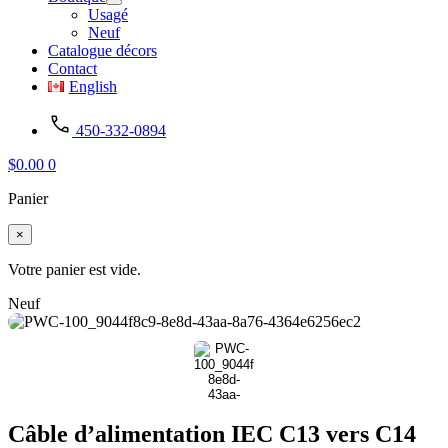
Usagé
Neuf
Catalogue décors
Contact
English
450-332-0894
$
0.00
0
Panier
×
Votre panier est vide.
Neuf
Câble d’alimentation IEC C13 vers C14