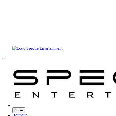
Close
Boutique