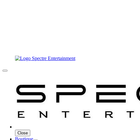
Close
Boutique