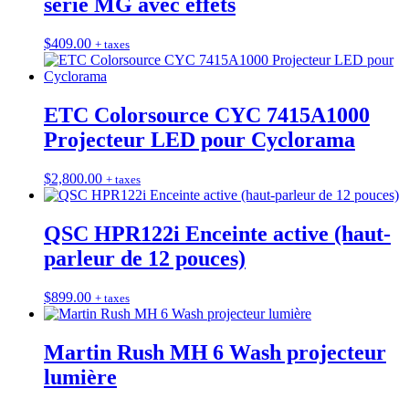
série MG avec effets
$
409.00
+ taxes
ETC Colorsource CYC 7415A1000
Projecteur LED pour Cyclorama
$
2,800.00
+ taxes
QSC HPR122i Enceinte active (haut-
parleur de 12 pouces)
$
899.00
+ taxes
Martin Rush MH 6 Wash projecteur
lumière