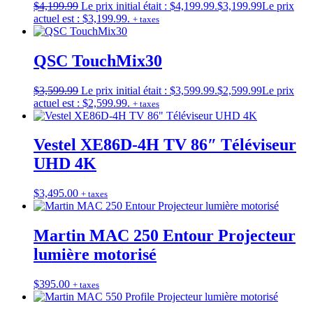
$
4,199.99
Le prix initial était : $4,199.99.
$
3,199.99
Le prix
actuel est : $3,199.99.
+ taxes
QSC TouchMix30
$
3,599.99
Le prix initial était : $3,599.99.
$
2,599.99
Le prix
actuel est : $2,599.99.
+ taxes
Vestel XE86D-4H TV 86″ Téléviseur
UHD 4K
$
3,495.00
+ taxes
Martin MAC 250 Entour Projecteur
lumière motorisé
$
395.00
+ taxes