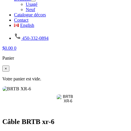
Usagé
Neuf
Catalogue décors
Contact
English
450-332-0894
$
0.00
0
Panier
×
Votre panier est vide.
Câble BRTB xr-6