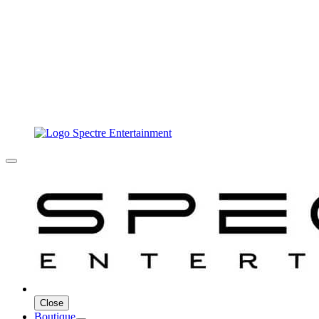
Close
Boutique