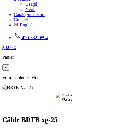
Usagé
Neuf
Catalogue décors
Contact
English
450-332-0894
$
0.00
0
Panier
×
Votre panier est vide.
Câble BRTB xg-25