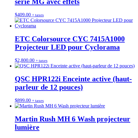
série MG avec effets
$
409.00
+ taxes
ETC Colorsource CYC 7415A1000
Projecteur LED pour Cyclorama
$
2,800.00
+ taxes
QSC HPR122i Enceinte active (haut-
parleur de 12 pouces)
$
899.00
+ taxes
Martin Rush MH 6 Wash projecteur
lumière