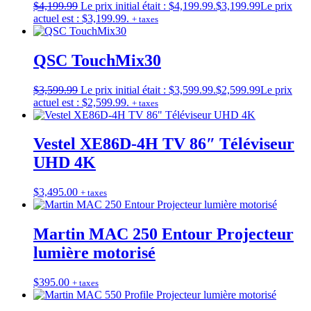
$
4,199.99
Le prix initial était : $4,199.99.
$
3,199.99
Le prix
actuel est : $3,199.99.
+ taxes
QSC TouchMix30
$
3,599.99
Le prix initial était : $3,599.99.
$
2,599.99
Le prix
actuel est : $2,599.99.
+ taxes
Vestel XE86D-4H TV 86″ Téléviseur
UHD 4K
$
3,495.00
+ taxes
Martin MAC 250 Entour Projecteur
lumière motorisé
$
395.00
+ taxes