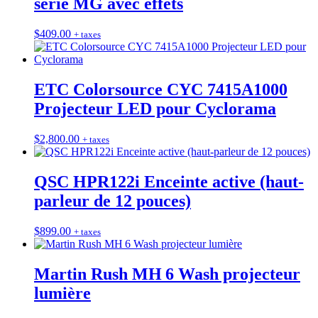
série MG avec effets
$
409.00
+ taxes
ETC Colorsource CYC 7415A1000
Projecteur LED pour Cyclorama
$
2,800.00
+ taxes
QSC HPR122i Enceinte active (haut-
parleur de 12 pouces)
$
899.00
+ taxes
Martin Rush MH 6 Wash projecteur
lumière