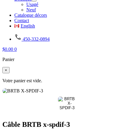
Usagé
Neuf
Catalogue décors
Contact
English
450-332-0894
$
0.00
0
Panier
×
Votre panier est vide.
Câble BRTB x-spdif-3