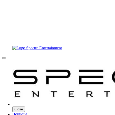
Close
Boutique