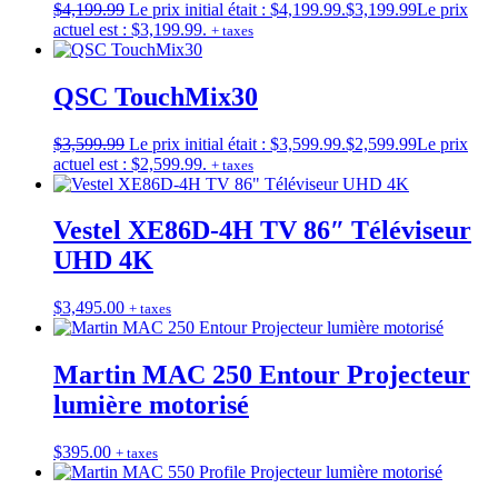
$
4,199.99
Le prix initial était : $4,199.99.
$
3,199.99
Le prix
actuel est : $3,199.99.
+ taxes
QSC TouchMix30
$
3,599.99
Le prix initial était : $3,599.99.
$
2,599.99
Le prix
actuel est : $2,599.99.
+ taxes
Vestel XE86D-4H TV 86″ Téléviseur
UHD 4K
$
3,495.00
+ taxes
Martin MAC 250 Entour Projecteur
lumière motorisé
$
395.00
+ taxes