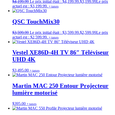
$
4,199.99
Le prix initial était : $4,199.99.
$
3,199.99
Le prix
actuel est : $3,199.99.
+ taxes
QSC TouchMix30
$
3,599.99
Le prix initial était : $3,599.99.
$
2,599.99
Le prix
actuel est : $2,599.99.
+ taxes
Vestel XE86D-4H TV 86″ Téléviseur
UHD 4K
$
3,495.00
+ taxes
Martin MAC 250 Entour Projecteur
lumière motorisé
$
395.00
+ taxes