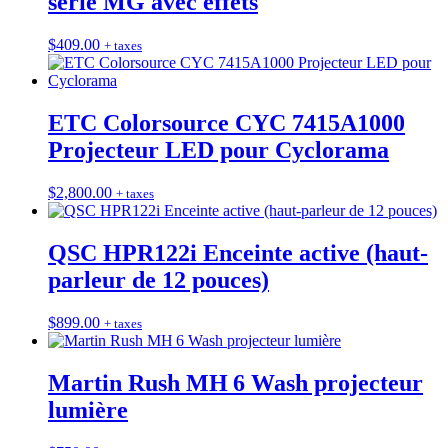
série MG avec effets
$
409.00
+ taxes
ETC Colorsource CYC 7415A1000
Projecteur LED pour Cyclorama
$
2,800.00
+ taxes
QSC HPR122i Enceinte active (haut-
parleur de 12 pouces)
$
899.00
+ taxes
Martin Rush MH 6 Wash projecteur
lumière