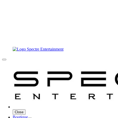
Close
Boutique