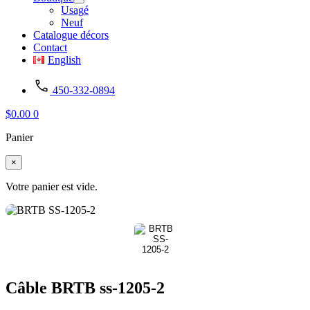
Usagé
Neuf
Catalogue décors
Contact
English
450-332-0894
$
0.00
0
Panier
×
Votre panier est vide.
Câble BRTB ss-1205-2