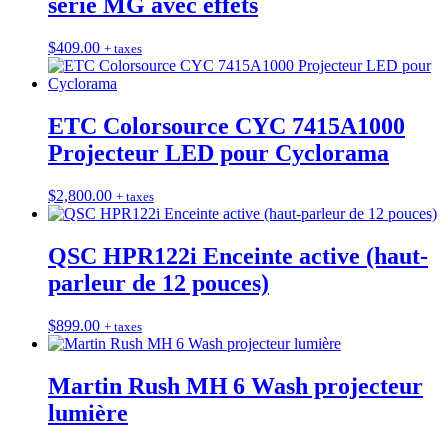
série MG avec effets
$
409.00
+ taxes
ETC Colorsource CYC 7415A1000
Projecteur LED pour Cyclorama
$
2,800.00
+ taxes
QSC HPR122i Enceinte active (haut-
parleur de 12 pouces)
$
899.00
+ taxes
Martin Rush MH 6 Wash projecteur
lumière