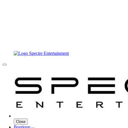
Close
Boutique