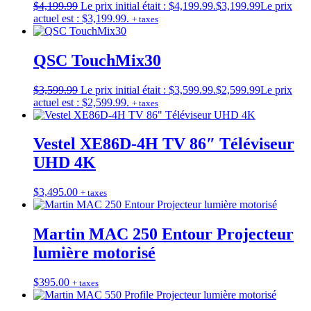
$
4,199.99
Le prix initial était : $4,199.99.
$
3,199.99
Le prix
actuel est : $3,199.99.
+ taxes
QSC TouchMix30
$
3,599.99
Le prix initial était : $3,599.99.
$
2,599.99
Le prix
actuel est : $2,599.99.
+ taxes
Vestel XE86D-4H TV 86″ Téléviseur
UHD 4K
$
3,495.00
+ taxes
Martin MAC 250 Entour Projecteur
lumière motorisé
$
395.00
+ taxes