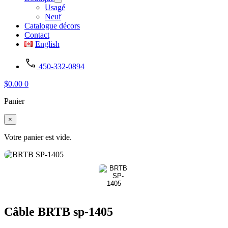
Usagé
Neuf
Catalogue décors
Contact
English
450-332-0894
$
0.00
0
Panier
×
Votre panier est vide.
Câble BRTB sp-1405