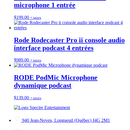
microphone 1 entrée
$
199.00
+ taxes
Rode Rodecaster Pro ii console audio
interface podcast 4 entrées
$
989.00
+ taxes
RODE PodMic Microphone
dynamique podcast
$
139.00
+ taxes
940 Jean-Neveu, Longueuil (Québec) J4G 2M1