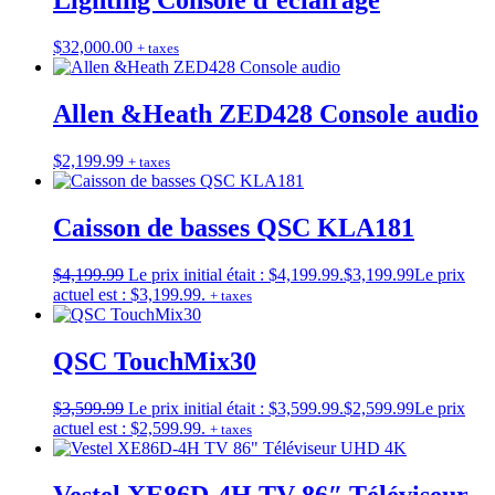
Lighting Console d’éclairage
$
32,000.00
+ taxes
Allen &Heath ZED428 Console audio
$
2,199.99
+ taxes
Caisson de basses QSC KLA181
$
4,199.99
Le prix initial était : $4,199.99.
$
3,199.99
Le prix
actuel est : $3,199.99.
+ taxes
QSC TouchMix30
$
3,599.99
Le prix initial était : $3,599.99.
$
2,599.99
Le prix
actuel est : $2,599.99.
+ taxes
Vestel XE86D-4H TV 86″ Téléviseur