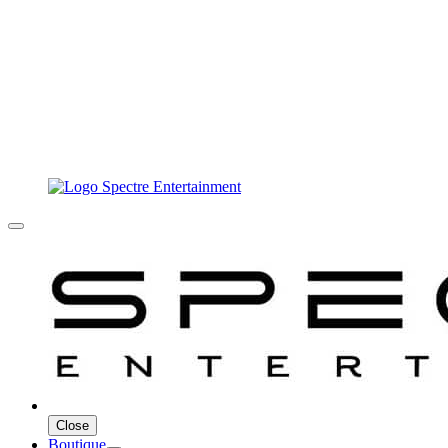
Close
Boutique