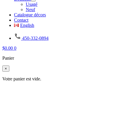
Usagé
Neuf
Catalogue décors
Contact
English
450-332-0894
$
0.00
0
Panier
×
Votre panier est vide.