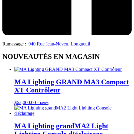
Ramassage :
940 Rue Jean-Neveu, Longueuil
NOUVEAUTÉS EN MAGASIN
MA Lighting GRAND MA3 Compact
XT Contrôleur
$
62,000.00
+ taxes
MA Lighting grandMA2 Light