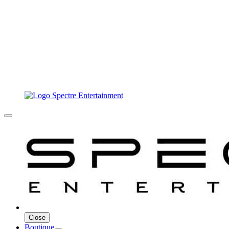
Close
Boutique