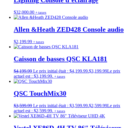
Lighting Console d’éclairage
$
32,000.00
+ taxes
Allen &Heath ZED428 Console audio
$
2,199.99
+ taxes
Caisson de basses QSC KLA181
$
4,199.99
Le prix initial était : $4,199.99.
$
3,199.99
Le prix
actuel est : $3,199.99.
+ taxes
QSC TouchMix30
$
3,599.99
Le prix initial était : $3,599.99.
$
2,599.99
Le prix
actuel est : $2,599.99.
+ taxes
Vestel XE86D-4H TV 86″ Téléviseur