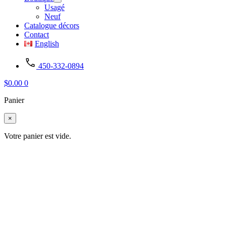
Usagé
Neuf
Catalogue décors
Contact
English
450-332-0894
$
0.00
0
Panier
×
Votre panier est vide.