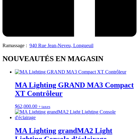
Ramassage :
940 Rue Jean-Neveu, Longueuil
NOUVEAUTÉS EN MAGASIN
MA Lighting GRAND MA3 Compact
XT Contrôleur
$
62,000.00
+ taxes
MA Lighting grandMA2 Light