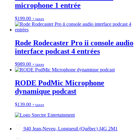
microphone 1 entrée
$
199.00
+ taxes
Rode Rodecaster Pro ii console audio
interface podcast 4 entrées
$
989.00
+ taxes
RODE PodMic Microphone
dynamique podcast
$
139.00
+ taxes
940 Jean-Neveu, Longueuil (Québec) J4G 2M1